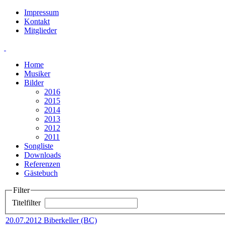
Impressum
Kontakt
Mitglieder
Home
Musiker
Bilder
2016
2015
2014
2013
2012
2011
Songliste
Downloads
Referenzen
Gästebuch
Filter
Titelfilter
20.07.2012 Biberkeller (BC)